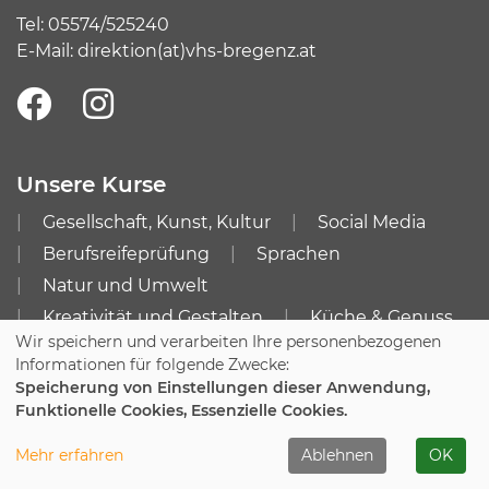
Tel:
05574/525240
E-Mail:
direktion(at)vhs-bregenz.at
Unsere Kurse
Gesellschaft, Kunst, Kultur
Social Media
Berufsreifeprüfung
Sprachen
Natur und Umwelt
Kreativität und Gestalten
Küche & Genuss
Wir speichern und verarbeiten Ihre personenbezogenen
Gesundheit & Bewegung
Kurssuche
Informationen für folgende Zwecke:
Speicherung von Einstellungen dieser Anwendung,
Info
Funktionelle Cookies, Essenzielle Cookies.
Impressum
AGB
Mehr erfahren
Ablehnen
OK
Datenschutzerklärung