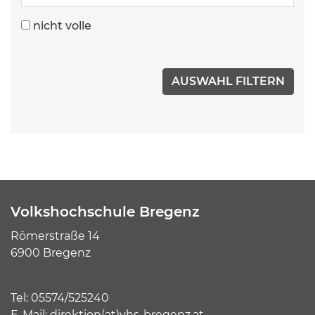
nicht volle
Volkshochschule Bregenz
Römerstraße 14
6900 Bregenz
Tel:
05574/525240
E-Mail:
direktion(at)vhs-bregenz.at