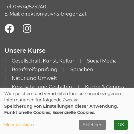
Tel:
05574/525240
E-Mail:
direktion(at)vhs-bregenz.at
Unsere Kurse
Gesellschaft, Kunst, Kultur
Social Media
Berufsreifeprüfung
Sprachen
Natur und Umwelt
Kreativität und Gestalten
Küche & Genuss
Wir speichern und verarbeiten Ihre personenbezogenen
Gesundheit & Bewegung
Kurssuche
Informationen für folgende Zwecke:
Speicherung von Einstellungen dieser Anwendung,
Info
Funktionelle Cookies, Essenzielle Cookies.
Impressum
AGB
Mehr erfahren
Ablehnen
OK
Datenschutzerklärung