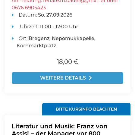
Anmeldung: renate.m.bauer@gmx.net oder
0676 6905423
Datum:
So.
27.09.2026
Uhrzeit:
11:00 - 12:00 Uhr
Ort:
Bregenz, Nepomukkapelle,
Kornmarktplatz
18,00 €
WEITERE DETAILS
BITTE KURSINFO BEACHTEN
Literatur und Musik: Franz von
Assisi – der Manager vor 800