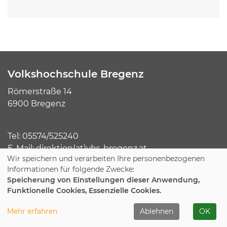
Volkshochschule Bregenz
Römerstraße 14
6900 Bregenz
Tel:
05574/525240
E-Mail:
direktion(at)vhs-bregenz.at
Wir speichern und verarbeiten Ihre personenbezogenen
Informationen für folgende Zwecke:
Speicherung von Einstellungen dieser Anwendung,
Funktionelle Cookies, Essenzielle Cookies.
Unsere Kurse
Mehr erfahren
Ablehnen
OK