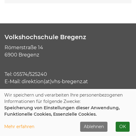
Volkshochschule Bregenz
Römerstraße 14
6900 Bregenz
Tel:
05574/525240
E-Mail:
direktion(at)vhs-bregenz.at
Wir speichern und verarbeiten Ihre personenbezogenen
Informationen für folgende Zwecke:
Speicherung von Einstellungen dieser Anwendung,
Funktionelle Cookies, Essenzielle Cookies.
Unsere Kurse
Mehr erfahren
Ablehnen
OK
Gesellschaft, Kunst, Kultur
Social Media