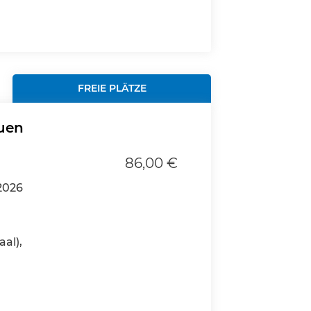
FREIE PLÄTZE
uen
86,00 €
2026
al),