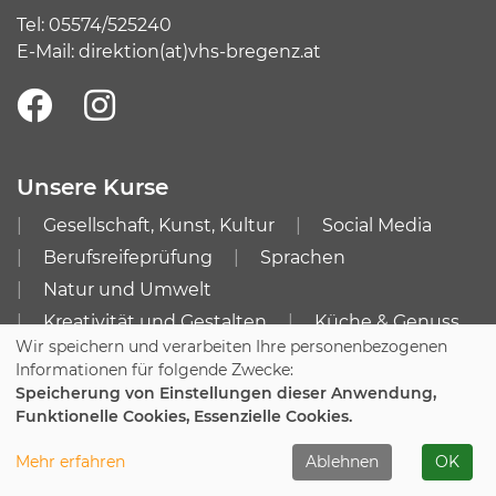
Tel:
05574/525240
E-Mail:
direktion(at)vhs-bregenz.at
Unsere Kurse
Gesellschaft, Kunst, Kultur
Social Media
Berufsreifeprüfung
Sprachen
Natur und Umwelt
Kreativität und Gestalten
Küche & Genuss
Wir speichern und verarbeiten Ihre personenbezogenen
Gesundheit & Bewegung
Kurssuche
Informationen für folgende Zwecke:
Speicherung von Einstellungen dieser Anwendung,
Info
Funktionelle Cookies, Essenzielle Cookies.
Impressum
AGB
Mehr erfahren
Ablehnen
OK
Datenschutzerklärung