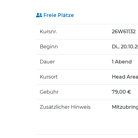
Freie Plätze
Kursnr.
26W61132
Beginn
Di.
, 20.10.
Dauer
1 Abend
Kursort
Head Areal
Gebühr
79,00 €
Zusätzlicher Hinweis
Mitzubrin