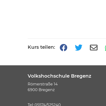
Kurs teilen:
Volkshochschule Bregenz
Römerstraße 14
6900 Bregenz
Tel:
05574/525240