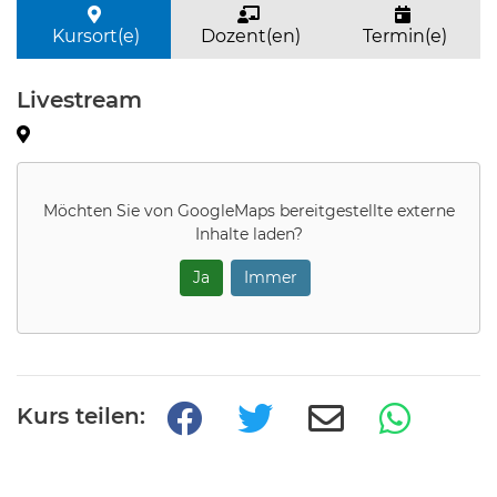
Kursort(e)
Dozent(en)
Termin(e)
Livestream
Möchten Sie von
GoogleMaps
bereitgestellte externe
Inhalte laden?
Ja
Immer
Kurs teilen: