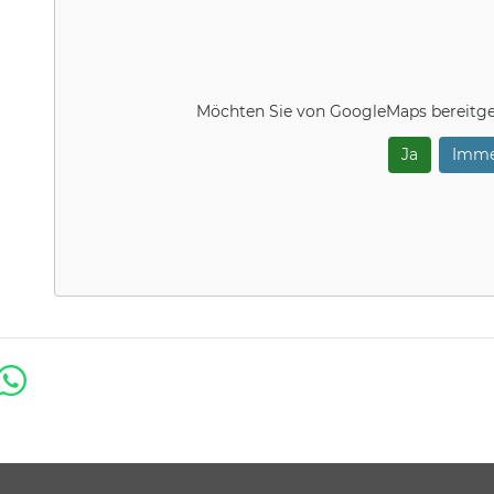
Möchten Sie von
GoogleMaps
bereitge
Ja
Imme