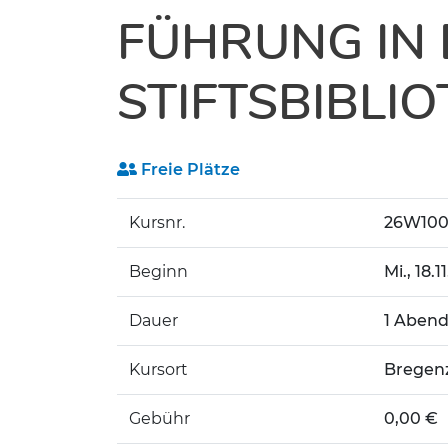
FÜHRUNG IN
STIFTSBIBLI
Freie Plätze
Kursnr.
26W100
Beginn
Mi.
, 18.
Dauer
1 Aben
Kursort
Bregenz
Gebühr
0,00 €