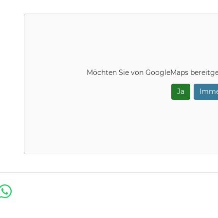
Möchten Sie von
GoogleMaps
bereitge
Ja
Imme