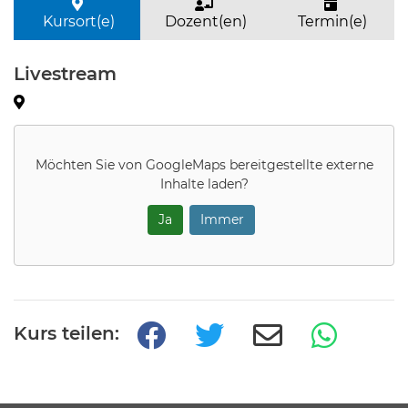
Kursort(e)
Dozent(en)
Termin(e)
Livestream
Möchten Sie von
GoogleMaps
bereitgestellte externe
Inhalte laden?
Ja
Immer
Kurs teilen: