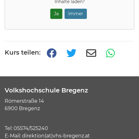
Inhalte laden?
Ja
Immer
Kurs teilen:
Volkshochschule Bregenz
Römerstraße 14
6900 Bregenz
Tel:
05574/525240
E-Mail:
direktion(at)vhs-bregenz.at