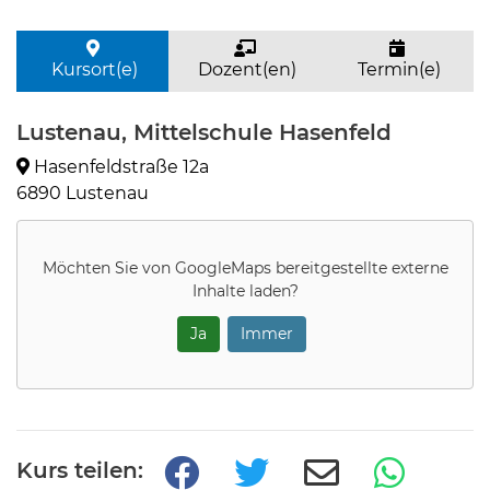
Kursort(e)
Dozent(en)
Termin(e)
Lustenau, Mittelschule Hasenfeld
Hasenfeldstraße 12a
6890 Lustenau
Möchten Sie von
GoogleMaps
bereitgestellte externe
Inhalte laden?
Ja
Immer
Kurs teilen: