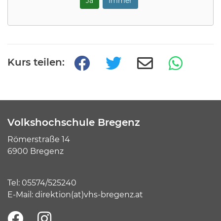
Ja
Immer
Kurs teilen:
Volkshochschule Bregenz
Römerstraße 14
6900 Bregenz
Tel:
05574/525240
E-Mail:
direktion(at)vhs-bregenz.at