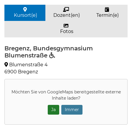
Kursort(e)
Dozent(en)
Termin(e)
Fotos
Bregenz, Bundesgymnasium
Blumenstraße
Blumenstraße 4
6900 Bregenz
Möchten Sie von
GoogleMaps
bereitgestellte externe
Inhalte laden?
Ja
Immer