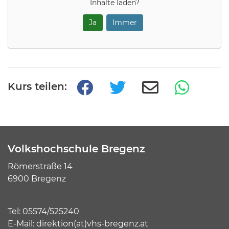
Inhalte laden?
Ja
Immer
Kurs teilen:
Volkshochschule Bregenz
Römerstraße 14
6900 Bregenz
Tel:
05574/525240
E-Mail:
direktion(at)vhs-bregenz.at