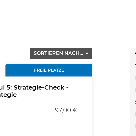
SORTIEREN NACH...
FREIE PLÄTZE
l 5: Strategie-Check -
ategie
97,00 €