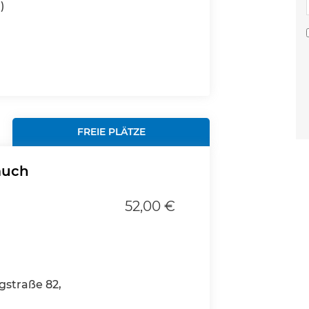
)
FREIE PLÄTZE
auch
52,00 €
gstraße 82,