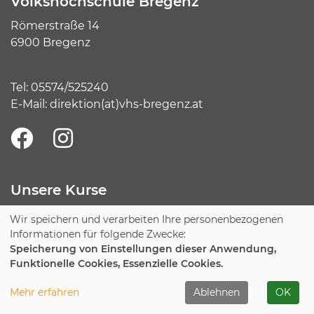
Volkshochschule Bregenz
Römerstraße 14
6900 Bregenz
Tel:
05574/525240
E-Mail:
direktion(at)vhs-bregenz.at
Unsere Kurse
Gesellschaft, Kunst, Kultur
Social Media
Wir speichern und verarbeiten Ihre personenbezogenen
Informationen für folgende Zwecke:
Berufsreifeprüfung
Sprachen
Speicherung von Einstellungen dieser Anwendung,
Natur und Umwelt
Funktionelle Cookies, Essenzielle Cookies.
Kreativität und Gestalten
Küche & Genuss
Mehr erfahren
Ablehnen
OK
Gesundheit & Bewegung
Kurssuche